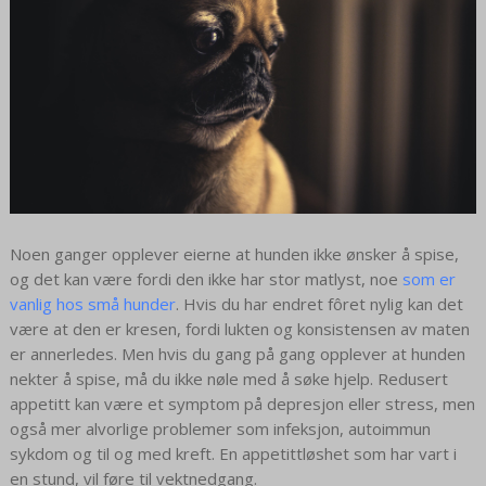
Noen ganger opplever eierne at hunden ikke ønsker å spise,
og det kan være fordi den ikke har stor matlyst, noe
som er
vanlig hos små hunder
. Hvis du har endret fôret nylig kan det
være at den er kresen, fordi lukten og konsistensen av maten
er annerledes. Men hvis du gang på gang opplever at hunden
nekter å spise, må du ikke nøle med å søke hjelp. Redusert
appetitt kan være et symptom på depresjon eller stress, men
også mer alvorlige problemer som infeksjon, autoimmun
sykdom og til og med kreft. En appetittløshet som har vart i
en stund, vil føre til vektnedgang.