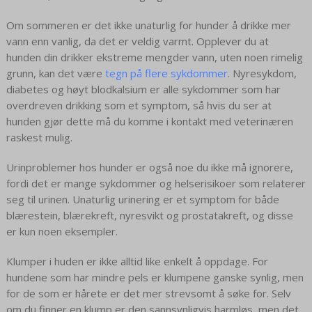
Om sommeren er det ikke unaturlig for hunder å drikke mer
vann enn vanlig, da det er veldig varmt. Opplever du at
hunden din drikker ekstreme mengder vann, uten noen rimelig
grunn, kan det være
tegn på flere sykdommer
. Nyresykdom,
diabetes og høyt blodkalsium er alle sykdommer som har
overdreven drikking som et symptom, så hvis du ser at
hunden gjør dette må du komme i kontakt med veterinæren
raskest mulig.
Urinproblemer hos hunder er også noe du ikke må ignorere,
fordi det er mange sykdommer og helserisikoer som relaterer
seg til urinen. Unaturlig urinering er et symptom for både
blærestein, blærekreft, nyresvikt og prostatakreft, og disse
er kun noen eksempler.
Klumper i huden er ikke alltid like enkelt å oppdage. For
hundene som har mindre pels er klumpene ganske synlig, men
for de som er hårete er det mer strevsomt å søke for. Selv
om du finner en klump er den sannsynligvis harmløs, men det