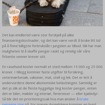
Det kan imidlertid være stor forskjell på ulike
finansieringskostnader, og det kan være verdt å bruke litt tid
på å finne billigste forbrukslån i jungelen av tilbud. Slik har man
muligheten til å skaffe penger raskt og rimelig når våre
firbente venner krever sitt.
En rasehund koster normalt et sted mellom 15 000 og 25 000
kroner. I tillegg kommer faste utgifter til forsikring,
veterinærbesøk, vaksiner, mat, stell og lek. Det er lett å
undervurdere denne økonomiske belastningen. Samtidig er
det jo slik at de fleste hyggelige ting koster penger, enten
det er biler, møbler og interiør, feriereiser — eller kjæledyr.
Så blir det en prioriteringssak hva man ønsker å
bruke
pengene sine
på. For mange dyreelskere kommer en hund